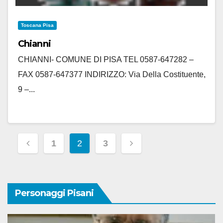
Toscana Pisa
Chianni
CHIANNI- COMUNE DI PISA TEL 0587-647282 –
FAX 0587-647377 INDIRIZZO: Via Della Costituente,
9 –...
Paginazione
1
2
3
Degli
Articoli
Personaggi Pisani