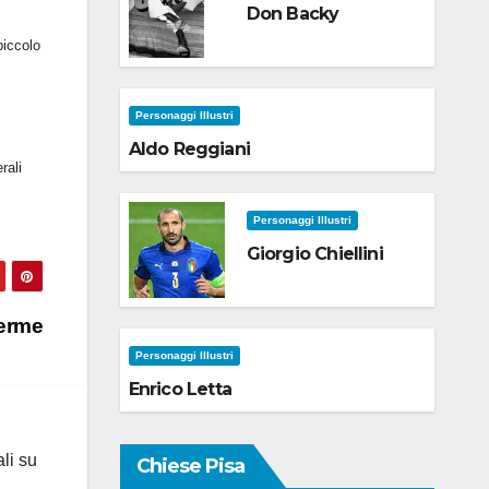
Don Backy
piccolo
Personaggi Illustri
Aldo Reggiani
rali
Personaggi Illustri
Giorgio Chiellini
Terme
Personaggi Illustri
Enrico Letta
ali su
Chiese Pisa