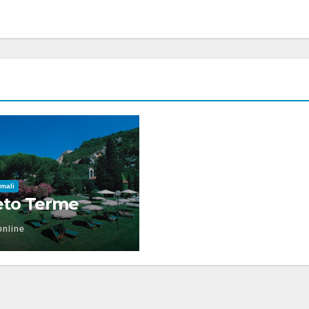
rmali
eto Terme
online