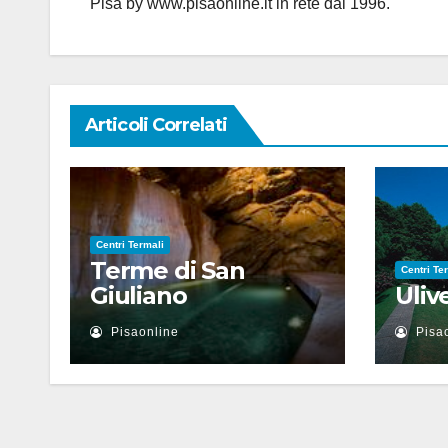
Pisa by www.pisaonline.it in rete dal 1996.
Articoli Correlati
Centri Termali
Terme di San
Centri Te
Giuliano
Uliv
Pisaonline
Pisa