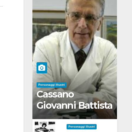
Personaggi Illustri
Cassano
Giovanni Battista
Personaggi Illustri