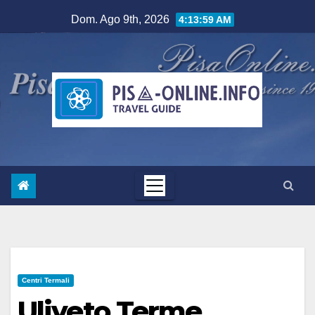
Salta
Dom. Ago 9th, 2026
4:14:01 AM
al
contenuto
Centri Termali
Uliveto Terme