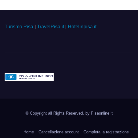
Turismo Pisa
|
TravelPisa.it
|
Hotelinpisa.it
Pisa-online.info
Community aperta su
© Copyright all Rights Reserved. by
Pisaonline.it
Pisa!
Home
Cancellazione account
Completa la registrazione