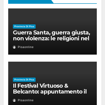
Provincia Di Pisa
Guerra Santa, guerra giusta,
non violenza: le religioni nel
nuovo disordine mondiale
Pisaonline
Provincia Di Pisa
Il Festival Virtuoso &
Belcanto: appuntamento il
28 luglio a Palazzo Blu con
Pisaonline
Ruben Micieli