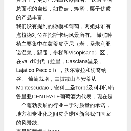
克附子，更好地为白松露闻名。 这对全省
总面积的自然，如香菇，蜂蜜，栗子优质
的产品丰富。
我们没有提到的橄榄和葡萄，两姐妹谁有
点植物对位在托斯卡纳风景所有。 橄榄种
植主要集中在蒙蒂皮萨尼（老，圣朱利亚
诺温泉，踢腿，步梯和Vicopisano）区，
在Val d’时代（拉里，Casciana温泉，
Lajatico Peccioli），沃尔泰拉和切奇纳
谷。 葡萄栽培，由披散山基安蒂从
Montescudaio，安科二圣Torpé及科利伊特
鲁里亚CENTRALE葡萄酒为代表，现在是
一个蓬勃发展的行业由于对质量的承诺，
地方和专业化之间皮萨诺区新兴我们国家
的风景线。