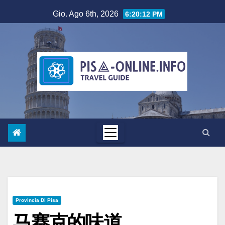
Salta
Gio. Ago 6th, 2026
6:20:13 PM
al
contenuto
Provincia Di Pisa
马赛克的味道