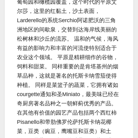
葡萄园和橄榄园覆盖，这个时代的平原艾
尔莎，这里的红黏土，沙土表面，
Larderello的系统Serchio阿诺肥沃的三角
洲地区的间歇泉，交替到达海岸线美丽的
松树林和沙丘的流苏。 温和的气候，海风
有益的影响力和丰富的河流使特别适合于
农业这个领域。 平原是精耕细作的谷物，
饲料和甜菜。 同样重要的是肯塔基州的烟
草品种，这就是著名的托斯卡纳雪茄使得
种植。 同样是菜篮子的蔬菜，它拥有诸如
courgette通知和圣Miniato，最美味已经在
奇厨房著名品种之一朝鲜蓟优秀的产品。
在其他有价值的园艺产品包括两个西红柿
Pisanello和带肋佛罗伦萨托斯卡纳花椰
菜，豆类（豌豆，鹰嘴豆和豆类）和土