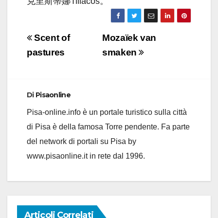
克里斯蒂娜Tiliacos。
Navigazione
Scent of
Mozaïek van
articoli
pastures
smaken
Di
Pisaonline
Pisa-online.info è un portale turistico sulla città
di Pisa è della famosa Torre pendente. Fa parte
del network di portali su Pisa by
www.pisaonline.it in rete dal 1996.
Articoli Correlati