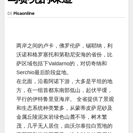
Di
Pisaonline
两岸之间的卢卡，佛罗伦萨，锡耶纳，利
沃诺和格罗塞托和第勒尼安海的省份，比
萨区域包括下Valdarno的，对切奇纳和
Serchio最后阶段盆地。
在北面，沿着阿诺下游，大多是平坦的地
方，在一组首都东南部低山，起伏平缓，
平行的伊特鲁里亚海岸。 全省提供了景观
和生态系统种类繁多，从蒙蒂皮萨尼砂及
金属丘陵泥灰岩绿色山麓不等，树木繁
茂，几乎无人居住，由沃尔泰拉白荒地的