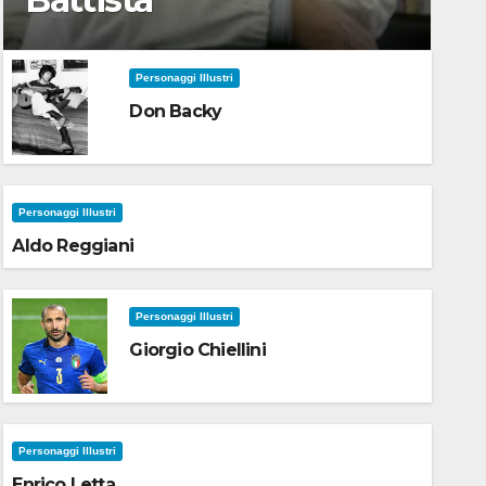
Personaggi Illustri
Don Backy
Personaggi Illustri
Aldo Reggiani
Personaggi Illustri
Giorgio Chiellini
Personaggi Illustri
Enrico Letta