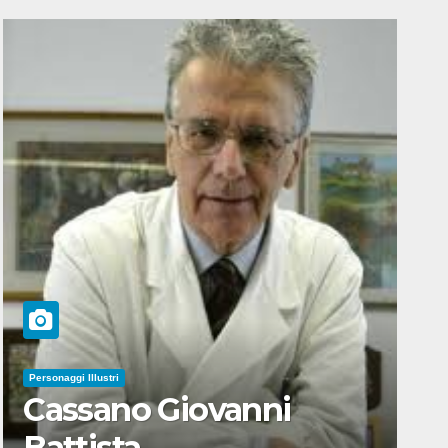
Personaggi Illustri
Cassano Giovanni
Battista