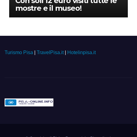
Con soli 12 euro visiti tutte le
mostre e il museo!
Turismo Pisa
|
TravelPisa.it
|
Hotelinpisa.it
Pisa-online.info
Community aperta su