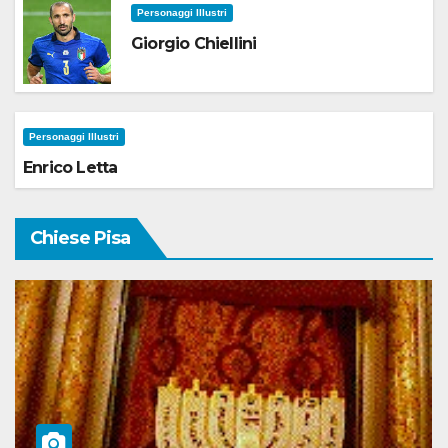
Personaggi Illustri
Giorgio Chiellini
Personaggi Illustri
Enrico Letta
Chiese Pisa