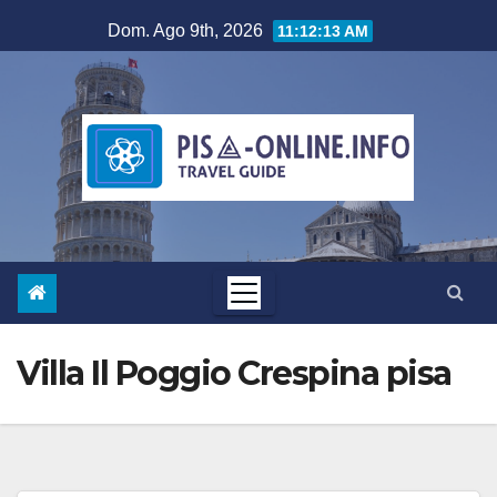
Salta
Dom. Ago 9th, 2026
11:12:14 AM
al
contenuto
Villa Il Poggio Crespina pisa