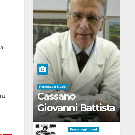
ra
Personaggi Illustri
Cassano
tra
Giovanni Battista
Personaggi Illustri