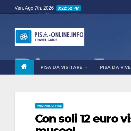
Salta
Ven. Ago 7th, 2026
3:22:53 PM
al
contenuto
PISA DA VISITARE
PISA DA VIV
Provincia Di Pisa
Con soli 12 euro vi
museo!