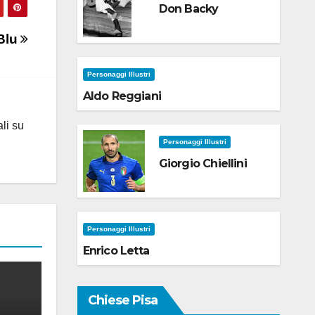
Don Backy
 Blu
Personaggi Illustri
Aldo Reggiani
ali su
Personaggi Illustri
Giorgio Chiellini
Personaggi Illustri
Enrico Letta
Chiese Pisa