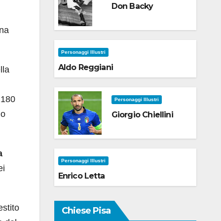
Don Backy
ina
Personaggi Illustri
Aldo Reggiani
lla
 180
Personaggi Illustri
no
Giorgio Chiellini
a
Personaggi Illustri
ei
Enrico Letta
estito
Chiese Pisa