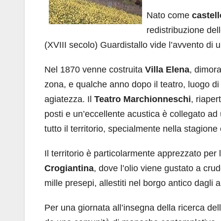
Nato come
castel
redistribuzione del
(XVIII secolo) Guardistallo vide l’avvento di u
Nel 1870 venne costruita
Villa Elena
, dimora
zona, e qualche anno dopo il teatro, luogo di
agiatezza. Il
Teatro Marchionneschi
, riape
posti e un’eccellente acustica è collegato ad u
tutto il territorio, specialmente nella stagione 
Il territorio è particolarmente apprezzato per l
Crogiantina
, dove l’olio viene gustato a cru
mille presepi, allestiti nel borgo antico dagli 
Per una giornata all’insegna della ricerca della