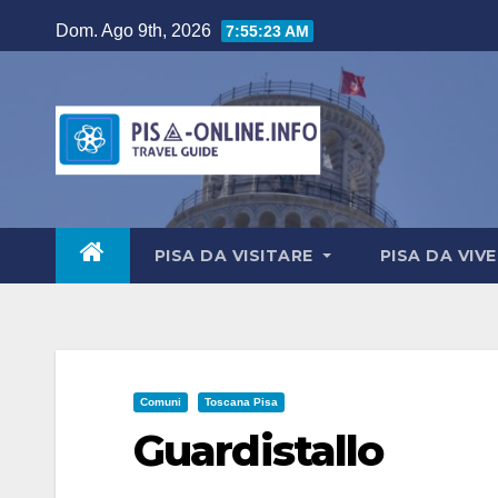
Salta
Dom. Ago 9th, 2026
7:55:24 AM
al
contenuto
PISA DA VISITARE
PISA DA VIV
Comuni
Toscana Pisa
Guardistallo