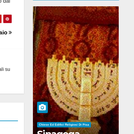
o dal
aio
ali su
Chiese Ed Edifici Religiosi Di Pisa