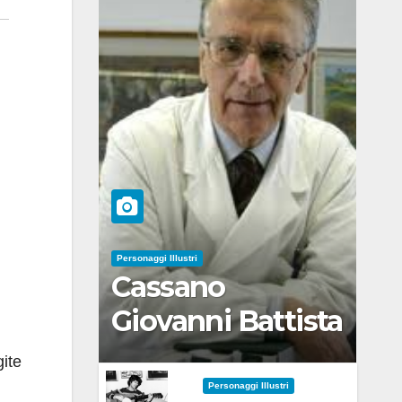
Personaggi Illustri
Cassano
Giovanni Battista
gite
Personaggi Illustri