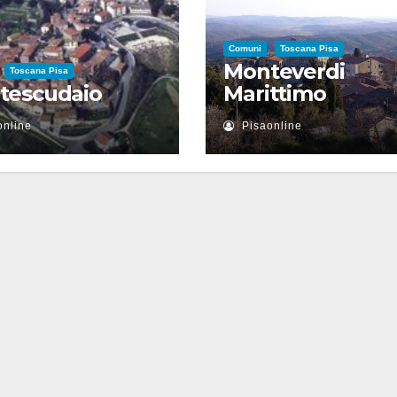
Comuni
Toscana Pisa
Monteverdi
Toscana Pisa
tescudaio
Marittimo
online
Pisaonline