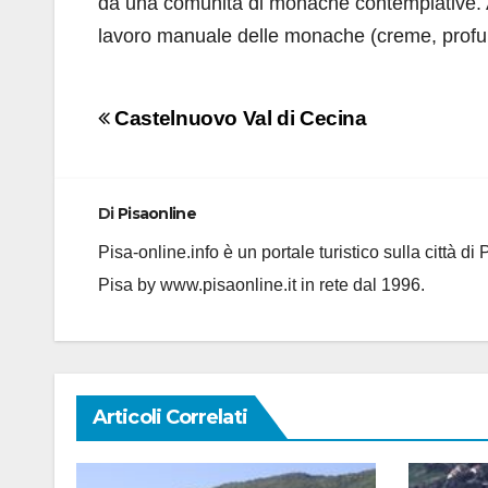
da una comunità di monache contemplative. A
lavoro manuale delle monache (creme, profumi
Navigazione
Castelnuovo Val di Cecina
articoli
Di
Pisaonline
Pisa-online.info è un portale turistico sulla città d
Pisa by www.pisaonline.it in rete dal 1996.
Articoli Correlati