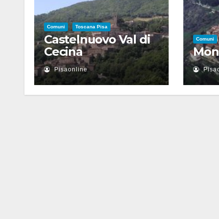
Comuni
Toscana Pisa
Castelnuovo Val di
Comuni
Cecina
Mon
Pisaonline
Pisa