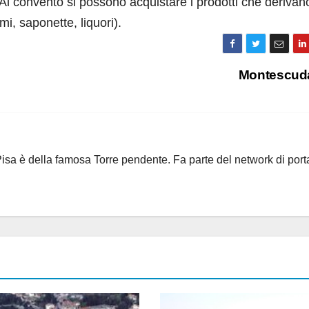
l convento si possono acquistare i prodotti che derivan
, saponette, liquori).
Montescud
i Pisa è della famosa Torre pendente. Fa parte del network di port