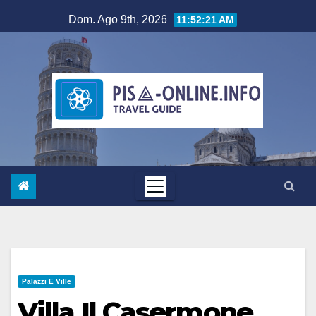
Salta
Dom. Ago 9th, 2026
11:52:22 AM
al
contenuto
Palazzi E Ville
Villa Il Casermone