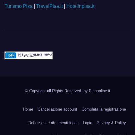
Turismo Pisa
|
TravelPisa.it
|
Hotelinpisa.it
Pisa-online.info
Community aperta su
© Copyright all Rights Reserved. by
Pisaonline.it
Pisa!
Home
Cancellazione account
Completa la registrazione
Definizioni e riferimenti legali
Login
Privacy & Policy