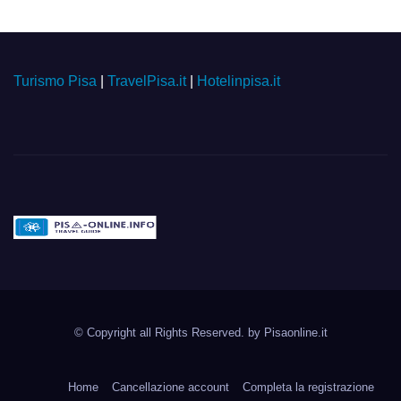
Turismo Pisa
|
TravelPisa.it
|
Hotelinpisa.it
Pisa-online.info
Community aperta su
© Copyright all Rights Reserved. by
Pisaonline.it
Pisa!
Home
Cancellazione account
Completa la registrazione