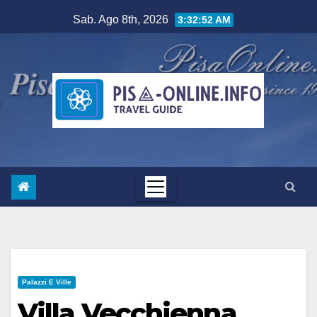
Salta
Sab. Ago 8th, 2026
3:32:53 AM
al
contenuto
Palazzi E Ville
Villa Vecchienna