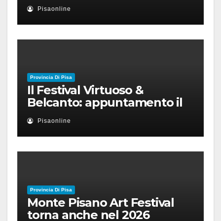
nuovo disordine mondiale
Pisaonline
Provincia Di Pisa
Il Festival Virtuoso &
Belcanto: appuntamento il
28 luglio a Palazzo Blu con
Pisaonline
Ruben Micieli
Provincia Di Pisa
Monte Pisano Art Festival
torna anche nel 2026