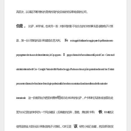
高层次，以满足不断增长的需求的现代化目标的培训和创新的公司。
但是，
比萨，科学城，也有另一首：对斜塔的影子在出生的CEP的事实是-披散电子计算
Fe
器，第一台计算机的设计和建造在意大利。
rmi suggerì di utilizzare la maggior parte di quel finanziamento
Il
per progettare e dar vita a un calcolatore elettronico, la Cep appunto.
gruppo di ricerca che l’aveva ideata confluì poi nel Csce – Centro studi
calcolatrici elettroniche del Cnr – Consiglio Nazionale delle Ricerche che oggi a Pisa ha uno dei suoi più importanti insediamenti: ben 15 istituti
per un centro di ricerca che è incubatore di tecnologie e professionalità che ne fanno una struttura di assoluta eccellenza a livello nazionale e
呃
internazionale.
这一切都开始为恩里科费米
暗示在1953年的比萨，卢卡和利沃诺各省放置在处
铁
置为1.5亿里拉的时间为一个同步建设（后来建的总和，显着。弗拉斯卡蒂）
RMI建议
该
使用该资金大部分设计和制造电子计算机，CEP正是
研究小组已创建，然后填写欧安