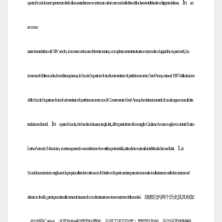
In
questa Scuola ha sempre tenuto fede alla sua tradizione e continuato a formare una bella fetta della classe intellettuale e dirigente italiana.
un
ex mon
astero benedettino del XIV secolo, immerso nel cuore del centro storico, completamente ristrutturato e circondato da giardini e spazi verdi, ha
invece sede l’altra scuola di eccellenza pisana, la Scuola Superiore di studi universitari e di perfezionamento Sant’Anna, nata nel 1987 dalla fusione
della Scuola Superiore di studi universitari e di perfezionamento con il Conservatorio Sant’Anna, due istituzioni eredi di una lunga e consolidata
In
tradizione di studi.
questa Scuola, che ha dato la laurea, tra gli altri, all’ex presidente del consiglio Giuliano Amato e agli ex ministri Enrico
La
Letta e Antonio Maccanico, si entra superando una selezione che verifica potenzialità, attitudini e curiosità intellettuali dei candidati.
Scuola ha accresciuto negli anni la propria offerta formativa con l’obiettivo di sperimentare percorsi innovativi nella ricerca e nella formazione ad
altissimo livello, per rispondere alle crescenti istanze di modernizzazione e innovazione della società.
随着它的两个历史及其框架
（约书亚Carducci，卡罗Rubbia和恩里科费米，只提了诺贝尔奖）辉煌百年的，应当采取精确格