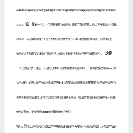
ad altre città che, dopo una gloriosa e sfolgorante stagione vissuta nei tempi antichi, trasformano il proprio passato nell’alibi per un presente fiacco e
它
是
indolente.
在一个几十年的缓慢变化的高潮，改变了市容市貌，所以下的时候从中窥视
出明亮，有点厚脸皮的小天使十八世纪的壁画大厅，不再庆祝贵族的荣耀镇，但往往是打开
这是
教室的大学和高度专业化的实验室里，每天你打破科学和技术研究的最新前沿，
一个小这是比萨，这是一个现代化的城市在古城创办和校园内存，一块内置通过招兵买马，由
的
大学进行片也可以使用的名称和比萨历史连接重要建筑救援和恢复
重要大学和研究场所存
在赎回从该综合征的比萨和其他城市共同昏迷的名字后，在远古时代生活的光荣和令人眼花
缭乱的季节，变换为目前nell’alibi软弱涣散他们的过去。
古代
T的
海上共和国权力-击败了1284年由热那亚的Meloria海战-不可磨灭的痕迹，从奇迹广场的