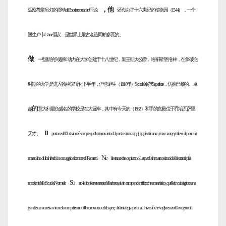
，他
观察教堂吊灯的摆动dell’isosincronismo理论
还创办了十六世纪的植物园（1544），一个
医生卢卡Ghini倡议：是世界上最古老连同帕多瓦的。
做
一些新的兴趣和动力在大学创建于十八世纪，新王朝大公爵，哈布斯堡-洛林，在拿破仑
时期的大学是进入翰林院转化下半年，但也诞生（1810年）Scuola师范Superiore，仿照巴黎的。卓
的
越
意大利最负盛名的学校是在大篷车，其中有今天的（1562）和手的宫殿位于乔治瓦萨里
Il
天才。
portone dell’abitazione è sempre quello conosciuto dal poeta e ancora oggi, ogni settimana, una mano gentile vi depone un
Ne
mazzolino di fiori freschi in omaggio al cantore di Recanati.
lle stanze che ospitarono Leopardi si trovano alcuni dei laboratori più
So
moderni della Scuola Normale.
no le frontiere avanzate della ricerca, sia in campo scientifico che umanistico, quelle in cui si gioca una
grande scommessa: vincere la competizione della conoscenza e del sapere, sfida strategica per una Università che voglia essere all’avanguardia.