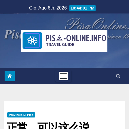
Salta
Gio. Ago 6th, 2026
10:44:02 PM
al
contenuto
Provincia Di Pisa
正常，可以这么说