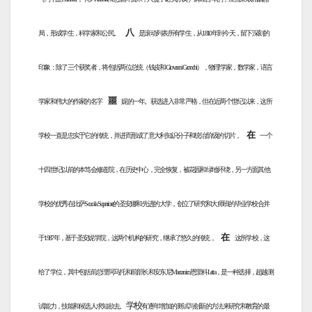
八
局，形成学生，科学家和公民。
是滚动列表所有学生，从1810年到今天，留下深刻的
印象：除了三个获奖者，将包括两位总统（钱皮和Giovanni Gronchi），物理学家，数学家，语言
噩
学家和伟大的作家的名字
妮的一年。获选进入非常严格，但在近两个世纪以来，这所
在
学校一直是忠实于它的传统，并进而形成了意大利知识分子和统治阶级的切片，
一个
十四世纪以前的本笃会修道院，在历史中心，完全恢复，被花园和绿地环绕，另一方面其他
学校的优秀在比萨Scuola Superiore的圣安娜和先进的大学，创立了研究和大师班的毕业学校合并
在
于1987年，基于圣安妮学院，这两个机构的研究，继承了悠久的传统，
这所学校，这
给了学位，其中包括前总理阿马托和前部长和安东尼Maccanico恩里科Letta，是一种选择，超越测
学校
试能力，技能和候选人求知欲去。
有逐年增加的测试与创新的方法来研究和教育的最