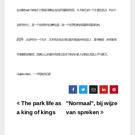
会-炫酷Studi CNR电子计算器-理事会在比萨国家研究院，今天有它的一个主要定居点：约15个
在研究中心，是一个技术和专业孵化器，使一个优秀结构的国家和国际机构。
此外
，比萨作为一个天才，艺术和文化在世纪城市着迷的年轻恋人，要求教授，科学家和
学者醒悟讲解员，鼓舞人心的著作和回忆流传下来的许多人仍然在页面上不可磨灭。
Guglielmo Vezzosi，一个民族的记者
Navigazione
The park life as
"Normaal", bij wijze
articoli
a king of kings
van spreken