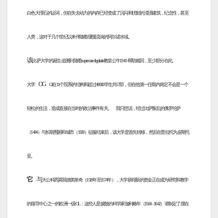
白色大理石的证词，但在失去动力的内存已经变成了沉闷和忧郁的浸渍建筑，纪念性，甚至
人类，这对于几个世纪以来伴随着缓慢流淌的阿尔诺水域。
该
比萨大学的诞生-追溯到随着supremae dignitatis教皇公牛1343 -帮助赎回，至少部分在此。
OG
大学
GI在11个院系的结构和超过48000学生共57部，但在他第一任期内肯定不会是一个
轻松的生活，造成直接在当时的政治事件有关。
我只想说，经过比萨叛乱的佛罗伦萨
（1494）与长期围困和城市（1509）征服结束后，该大学是首先转移，然后在普拉托为皮斯托
亚。
它
与
大公科西莫我德美第奇（1519年至1574年），大学获得新的资金正在成为研究和教学
的领导中心之一的欧洲一级OL：这些人是披散的科学家伽利略年（1564 – 1642）谁制定了摆在