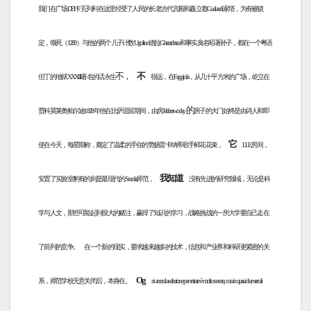
我们在广场DEI卡瓦列利在这里经受了人民的长老古代宫殿和矗立着Gualandi家塔，为有被锁
定，饿死（1289）与他的两个儿子计数Ugolino德拉Gherardesca和事实臭名昭著孙子，都在一个粤语
不，
不
但丁的地狱XXXIII著名的话永生
很远，在Faggiola，从几十平方米的广场，屹立在
的
贾科莫莱奥帕尔迪1828年他在比萨逗留期间，由房Jabberwocky
房子的大门始终是由诗人和即
它
使在今天，每星期称，奠定了温柔的手你的赞扬雷卡纳蒂歌手鲜花花束，
LLE房间，
我知道
安置了实验室豹有的则是最现代的Scuola师范，
没有先进的研究领域，无论是科
学与人文，那些可能起到很大的赌注，赢得了知识的学习，战略挑战的一所大学要自己走在
了前列的竞争。
在一个新的现实，要求越来越多的技术，信息和产业界和科研更紧密的关
Og
系，师范学校无意关闭后，本身在。
ni anno la selezione per entrare è molto severa, ma in quasi due secoli