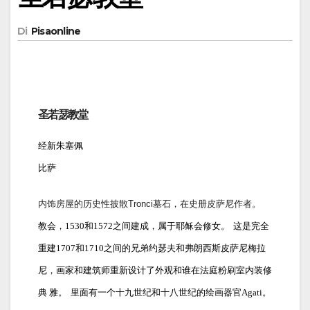
Di
Pisaonline
圣若瑟教堂
经新朱塞佩
比萨
内饰房屋的历史性披散Tronci墓石，在史册皮萨尼作者。
教会，1530和1572之间建成，属于耶稣会修女。
这是完全
重建1707和1710之间的兄弟约瑟夫和弗朗西斯皮萨尼梅拉
尼，画家和建筑师重新设计了外观和谁在法庭粉刷室内装修
典 ​​雅。
里面有一个十九世纪和十八世纪的绘画器官Agati。