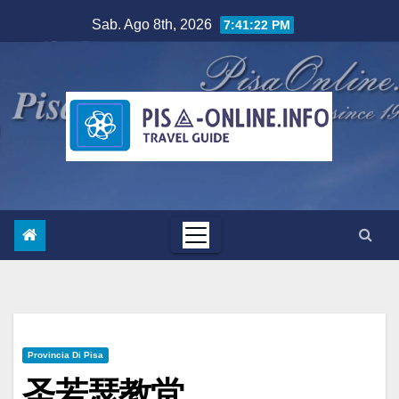
Salta
Sab. Ago 8th, 2026
7:41:23 PM
al
contenuto
Provincia Di Pisa
圣若瑟教堂