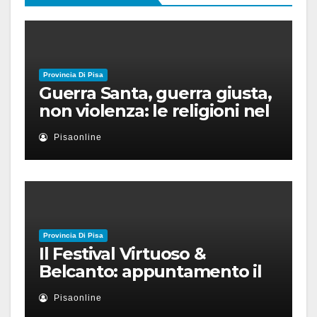
Provincia Di Pisa
Guerra Santa, guerra giusta,
non violenza: le religioni nel
nuovo disordine mondiale
Pisaonline
Provincia Di Pisa
Il Festival Virtuoso &
Belcanto: appuntamento il
28 luglio a Palazzo Blu con
Pisaonline
Ruben Micieli