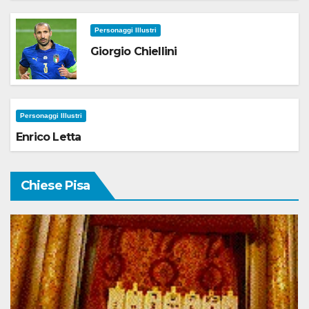
Personaggi Illustri
Giorgio Chiellini
Personaggi Illustri
Enrico Letta
Chiese Pisa