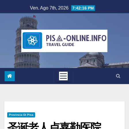
Salta
Ven. Ago 7th, 2026
7:42:17 PM
al
contenuto
Provincia Di Pisa
圣诞老人卢嘉勒医院