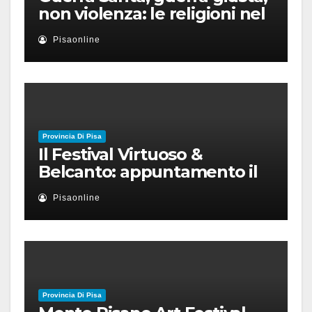
non violenza: le religioni nel
nuovo disordine mondiale
Pisaonline
Provincia Di Pisa
Il Festival Virtuoso &
Belcanto: appuntamento il
28 luglio a Palazzo Blu con
Pisaonline
Ruben Micieli
Provincia Di Pisa