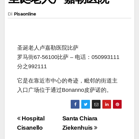
Di
Pisaonline
圣诞老人卢嘉勒医院比萨
罗马街67-56100比萨 – 电话：050993111
分之992111
它是在靠近市中心的奇迹，毗邻的街道主
入口广场位于通过Bonanno皮萨诺的。
Navigazione
Hospital
Santa Chiara
articoli
Cisanello
Ziekenhuis