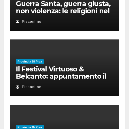
Guerra Santa, guerra giusta,
non violenza: le religioni nel
nuovo disordine mondiale
Pisaonline
Provincia Di Pisa
Il Festival Virtuoso &
Belcanto: appuntamento il
28 luglio a Palazzo Blu con
Pisaonline
Ruben Micieli
Provincia Di Pisa