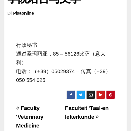
Di
Pisaonline
行政秘书
通过圣玛丽亚，85 – 56126比萨（意大
利）
电话：（+39）05029374 – 传真（+39）
050 554 025
Navigazione
Faculty
Faculteit 'Taal-en
articoli
'Veterinary
letterkunde
Medicine