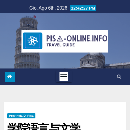
Salta
Gio. Ago 6th, 2026
12:42:28 PM
al
contenuto
Provincia Di Pisa
学院语言与文学