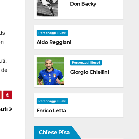
Don Backy
eds
Personaggi Illustri
en
Aldo Reggiani
ti,
Personaggi Illustri
 de
Giorgio Chiellini
Personaggi Illustri
uti
Enrico Letta
Chiese Pisa