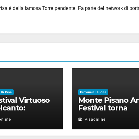
i Pisa è della famosa Torre pendente. Fa parte del network di port
 Di Pisa
Provincia Di Pisa
estival Virtuoso
Monte Pisano Ar
lcanto:
Festival torna
ntamento il 28
anche nel 2026
online
Pisaonline
io a Palazzo Blu
Ruben Micieli