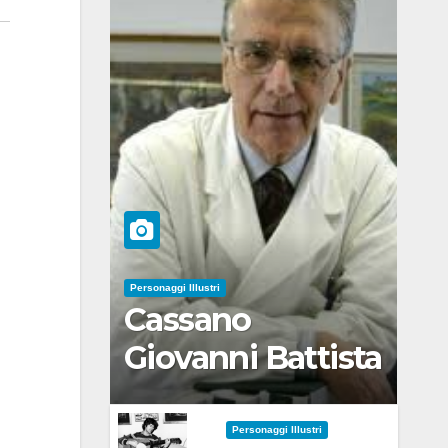
Personaggi Illustri
Cassano
Giovanni Battista
Personaggi Illustri