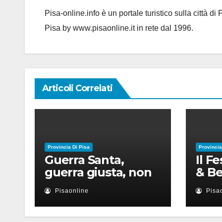
Pisa-online.info è un portale turistico sulla città d
Pisa by www.pisaonline.it in rete dal 1996.
Articoli Correlati
Provincia Di Pisa
Provincia
Guerra Santa,
Il F
guerra giusta, non
& Be
violenza: le religioni
appu
Pisaonline
Pisa
nel nuovo disordine
lugl
mondiale
con 