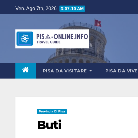
Salta
Ven. Ago 7th, 2026
3:07:11 AM
al
contenuto
PISA DA VISITARE
PISA DA VIV
Provincia Di Pisa
Buti