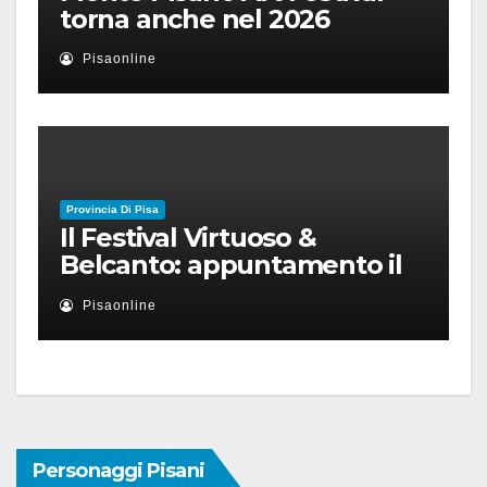
torna anche nel 2026
Pisaonline
Provincia Di Pisa
Il Festival Virtuoso &
Belcanto: appuntamento il
28 luglio a Palazzo Blu con
Pisaonline
Ruben Micieli
Personaggi Pisani