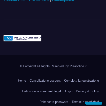
Pisa-online.info
Community aperta su
© Copyright all Rights Reserved. by
Pisaonline.it
Pisa!
Home
Cancellazione account
Completa la registrazione
Definizioni e riferimenti legali
Login
Privacy & Policy
Reimposta password
Termini e condizioni