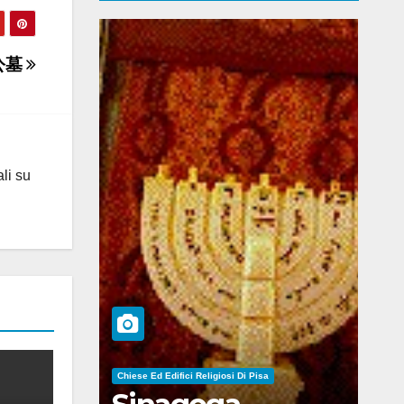
公墓
ali su
Chiese Ed Edifici Religiosi Di Pisa