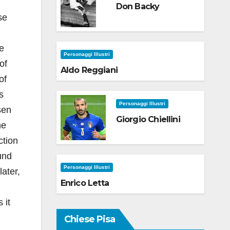
Don Backy
se
he
Personaggi Illustri
of
Aldo Reggiani
of
s
Personaggi Illustri
sen
Giorgio Chiellini
he
ction
und
Personaggi Illustri
ater,
Enrico Letta
 it
Chiese Pisa