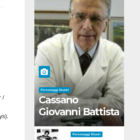
Personaggi Illustri
Cassano
 /
Giovanni Battista
ys).
Personaggi Illustri