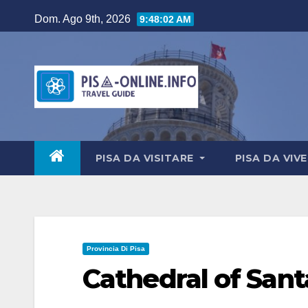
Salta
Dom. Ago 9th, 2026
9:48:03 AM
al
contenuto
PISA DA VISITARE
PISA DA VIV
Provincia Di Pisa
Cathedral of San