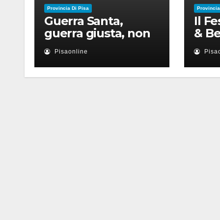
Provincia Di Pisa
Provincia
Guerra Santa,
Il F
guerra giusta, non
& Be
violenza: le religioni
appu
Pisaonline
Pisa
nel nuovo disordine
lugl
mondiale
con 