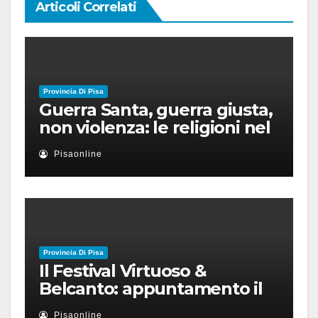
Articoli Correlati
Provincia Di Pisa
Guerra Santa, guerra giusta,
non violenza: le religioni nel
nuovo disordine mondiale
Pisaonline
Provincia Di Pisa
Il Festival Virtuoso &
Belcanto: appuntamento il
28 luglio a Palazzo Blu con
Pisaonline