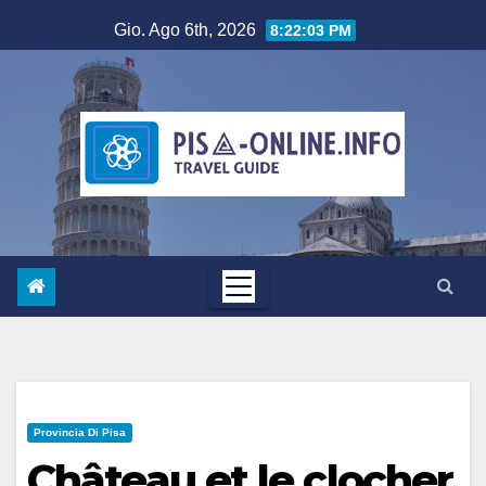
Salta
Gio. Ago 6th, 2026
8:22:04 PM
al
contenuto
Provincia Di Pisa
Château et le clocher