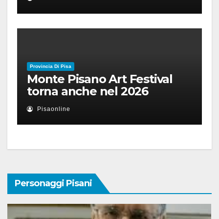
Ruben Micieli
Provincia Di Pisa
Monte Pisano Art Festival
torna anche nel 2026
Pisaonline
Personaggi Pisani