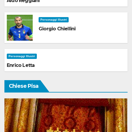
Aldo Reggiani
Personaggi Illustri
Giorgio Chiellini
Personaggi Illustri
Enrico Letta
Chiese Pisa