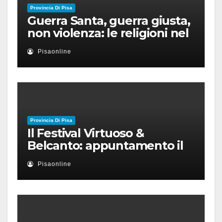
Provincia Di Pisa
Guerra Santa, guerra giusta,
non violenza: le religioni nel
nuovo disordine mondiale
Pisaonline
Provincia Di Pisa
Il Festival Virtuoso &
Belcanto: appuntamento il
28 luglio a Palazzo Blu con
Pisaonline
Ruben Micieli