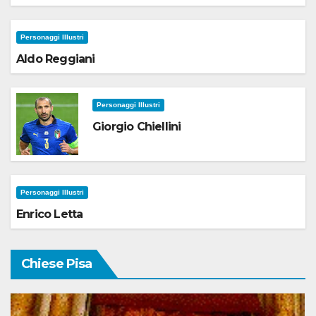
Personaggi Illustri
Aldo Reggiani
Personaggi Illustri
Giorgio Chiellini
Personaggi Illustri
Enrico Letta
Chiese Pisa