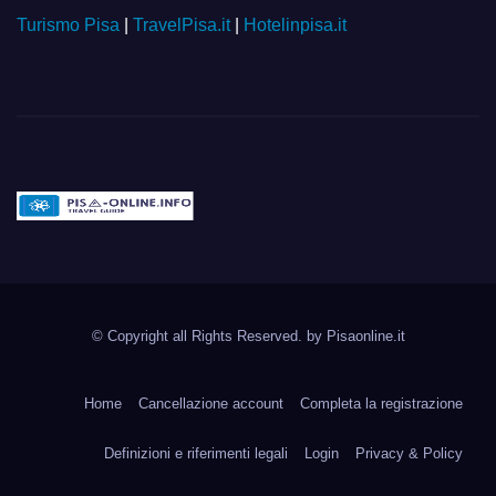
Turismo Pisa
|
TravelPisa.it
|
Hotelinpisa.it
Pisa-online.info
Community aperta su
© Copyright all Rights Reserved. by
Pisaonline.it
Pisa!
Home
Cancellazione account
Completa la registrazione
Definizioni e riferimenti legali
Login
Privacy & Policy