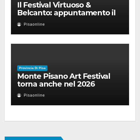
Il Festival Virtuoso &
Belcanto: appuntamento il
28 luglio a Palazzo Blu con
Pisaonline
Ruben Micieli
Provincia Di Pisa
Monte Pisano Art Festival
torna anche nel 2026
Pisaonline