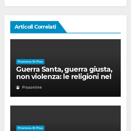
Articoli Correlati
Provincia Di Pisa
Guerra Santa, guerra giusta,
non violenza: le religioni nel
nuovo disordine mondiale
Pisaonline
Provincia Di Pisa