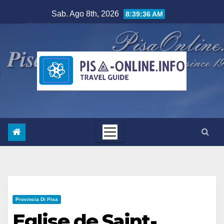
Salta
Sab. Ago 8th, 2026
8:39:37 AM
al
contenuto
Provincia Di Pisa
Eglise de Saint-