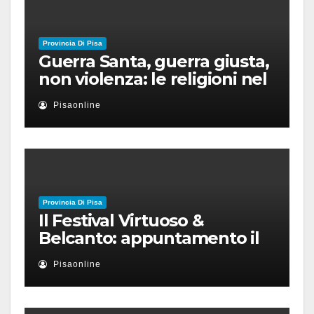
Provincia Di Pisa
Guerra Santa, guerra giusta,
non violenza: le religioni nel
nuovo disordine mondiale
Pisaonline
Provincia Di Pisa
Il Festival Virtuoso &
Belcanto: appuntamento il
28 luglio a Palazzo Blu con
Pisaonline
Ruben Micieli