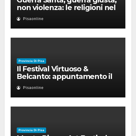
non violenza: le religioni nel
nuovo disordine mondiale
Pisaonline
Provincia Di Pisa
Il Festival Virtuoso &
Belcanto: appuntamento il
28 luglio a Palazzo Blu con
Pisaonline
Ruben Micieli
Provincia Di Pisa