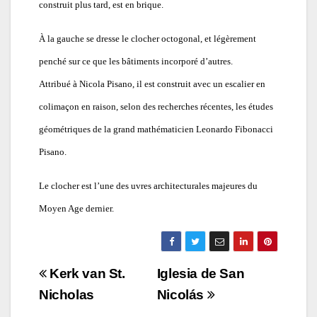
construit plus tard, est en brique.
À la gauche se dresse le clocher octogonal, et légèrement
penché sur ce que les bâtiments incorporé d’autres.
Attribué à Nicola Pisano, il est construit avec un escalier en
colimaçon en raison, selon des recherches récentes, les études
géométriques de la grand mathématicien Leonardo Fibonacci
Pisano.
Le clocher est l’une des uvres architecturales majeures du
Moyen Age dernier.
Navigazione
Kerk van St.
Iglesia de San
articoli
Nicholas
Nicolás