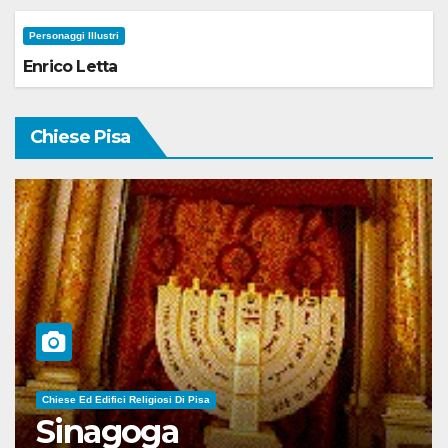
Personaggi Illustri
Enrico Letta
Chiese Pisa
Chiese Ed Edifici Religiosi Di Pisa
Sinagoga