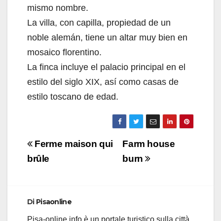
mismo nombre.
La villa, con capilla, propiedad de un
noble alemán, tiene un altar muy bien en
mosaico florentino.
La finca incluye el palacio principal en el
estilo del siglo XIX, así como casas de
estilo toscano de edad.
Navigazione
Ferme maison qui
Farm house
articoli
brûle
burn
Di
Pisaonline
Pisa-online.info è un portale turistico sulla città