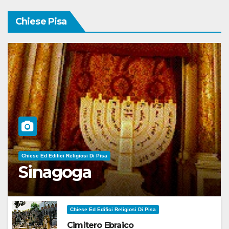
Chiese Pisa
Chiese Ed Edifici Religiosi Di Pisa
Sinagoga
Chiese Ed Edifici Religiosi Di Pisa
Cimitero Ebraico