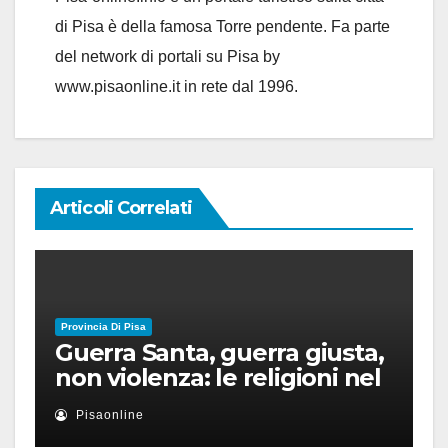
di Pisa è della famosa Torre pendente. Fa parte
del network di portali su Pisa by
www.pisaonline.it in rete dal 1996.
Articoli Correlati
Provincia Di Pisa
Guerra Santa, guerra giusta,
non violenza: le religioni nel
nuovo disordine mondiale
Pisaonline