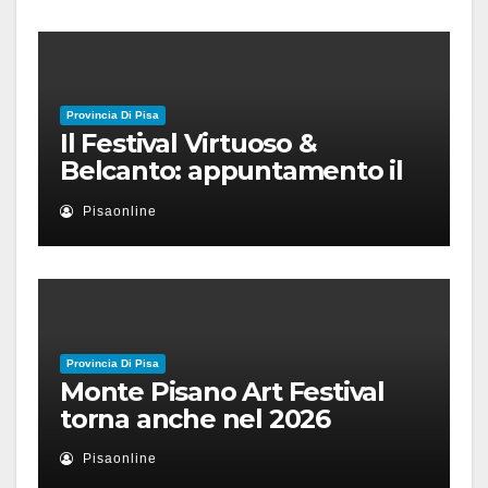
Provincia Di Pisa
Il Festival Virtuoso &
Belcanto: appuntamento il
28 luglio a Palazzo Blu con
Pisaonline
Ruben Micieli
Provincia Di Pisa
Monte Pisano Art Festival
torna anche nel 2026
Pisaonline