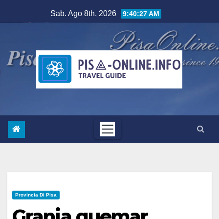
Salta
Sab. Ago 8th, 2026
9:40:27 AM
al
contenuto
Provincia Di Pisa
Granja quemar