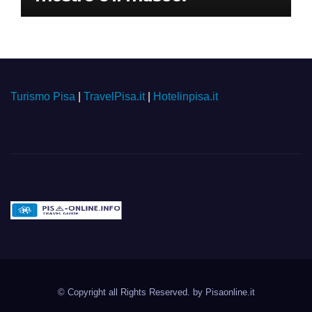
Turismo Pisa
|
TravelPisa.it
|
Hotelinpisa.it
Pisa-online.info
Community aperta su
© Copyright all Rights Reserved. by
Pisaonline.it
Pisa!