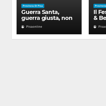
Provincia Di Pisa
Provincia
Guerra Santa,
Il F
guerra giusta, non
& Be
violenza: le religioni
appu
Pisaonline
Pisa
nel nuovo disordine
lugl
mondiale
con 