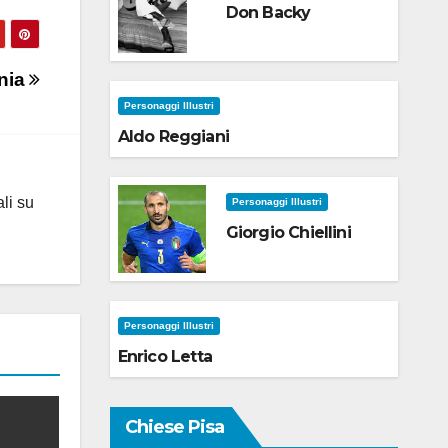
Don Backy
onia
Personaggi Illustri
Aldo Reggiani
ali su
Personaggi Illustri
Giorgio Chiellini
Personaggi Illustri
Enrico Letta
Chiese Pisa