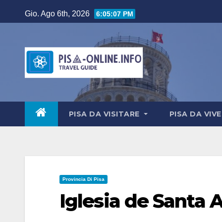
Salta
Gio. Ago 6th, 2026
6:05:08 PM
al
contenuto
PISA DA VISITARE
PISA DA VIV
Provincia Di Pisa
Iglesia de Santa 