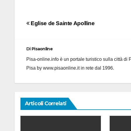
Navigazione
Eglise de Sainte Apolline
articoli
Di
Pisaonline
Pisa-online.info è un portale turistico sulla città d
Pisa by www.pisaonline.it in rete dal 1996.
Articoli Correlati