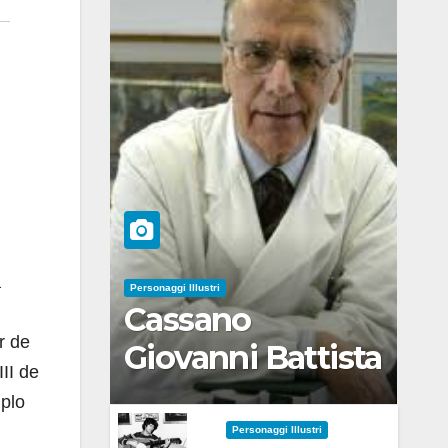
a
Personaggi Illustri
Cassano
r de
Giovanni Battista
II de
mplo
Personaggi Illustri