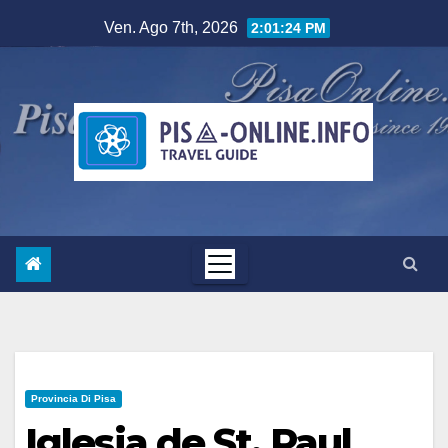
Salta
Ven. Ago 7th, 2026
2:01:25 PM
al
contenuto
Provincia Di Pisa
Iglesia de St. Paul