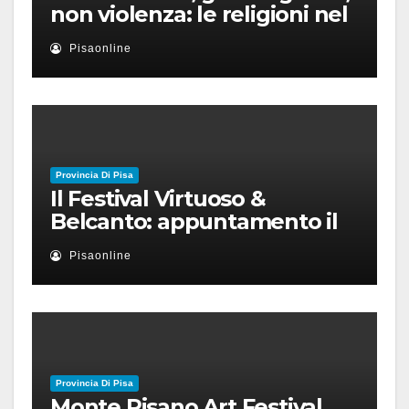
non violenza: le religioni nel
nuovo disordine mondiale
Pisaonline
Provincia Di Pisa
Il Festival Virtuoso &
Belcanto: appuntamento il
28 luglio a Palazzo Blu con
Pisaonline
Ruben Micieli
Provincia Di Pisa
Monte Pisano Art Festival