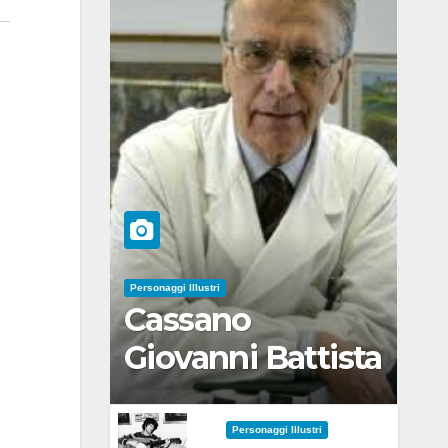
Personaggi Illustri
Cassano
Giovanni Battista
Personaggi Illustri