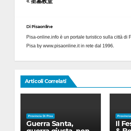
Navigazione
圣墓教堂
articoli
Di
Pisaonline
Pisa-online.info è un portale turistico sulla città d
Pisa by www.pisaonline.it in rete dal 1996.
Articoli Correlati
Provincia Di Pisa
Provincia
Guerra Santa,
Il F
guerra giusta, non
& Be