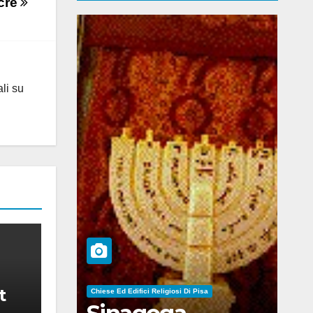
lcre
ali su
t
Chiese Ed Edifici Religiosi Di Pisa