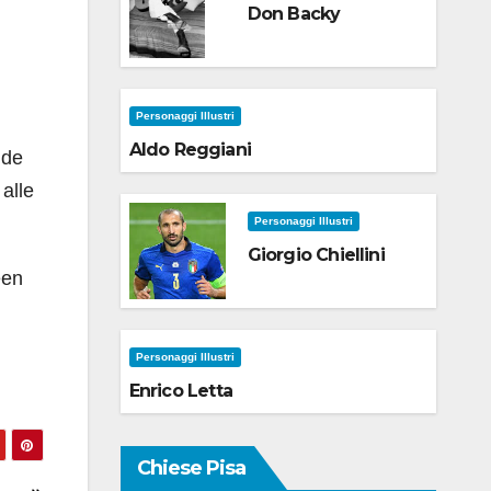
Don Backy
Personaggi Illustri
Aldo Reggiani
 de
alle
Personaggi Illustri
Giorgio Chiellini
een
Personaggi Illustri
Enrico Letta
Chiese Pisa