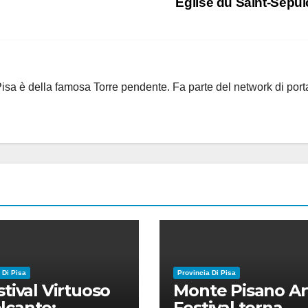
Eglise du Saint-Sépu
i Pisa è della famosa Torre pendente. Fa parte del network di port
 Di Pisa
Provincia Di Pisa
estival Virtuoso
Monte Pisano Ar
lcanto:
Festival torna