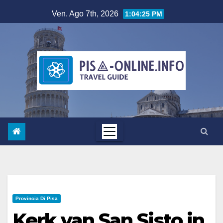
Salta
Ven. Ago 7th, 2026
1:04:26 PM
al
contenuto
Provincia Di Pisa
Kerk van San Sisto in