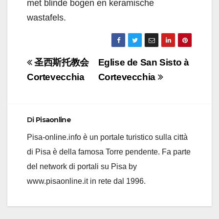
met blinde bogen en keramische
wastafels.
Navigazione
圣西斯托教会
Eglise de San Sisto à
articoli
Cortevecchia
Cortevecchia
Di
Pisaonline
Pisa-online.info è un portale turistico sulla città
di Pisa è della famosa Torre pendente. Fa parte
del network di portali su Pisa by
www.pisaonline.it in rete dal 1996.