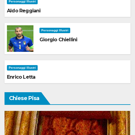
Personaggi Illustri
Aldo Reggiani
Personaggi Illustri
Giorgio Chiellini
Personaggi Illustri
Enrico Letta
Chiese Pisa