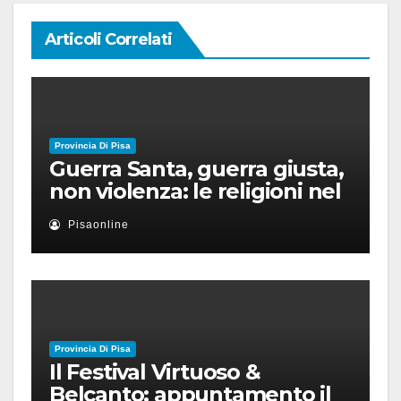
Articoli Correlati
Provincia Di Pisa
Guerra Santa, guerra giusta,
non violenza: le religioni nel
nuovo disordine mondiale
Pisaonline
Provincia Di Pisa
Il Festival Virtuoso &
Belcanto: appuntamento il