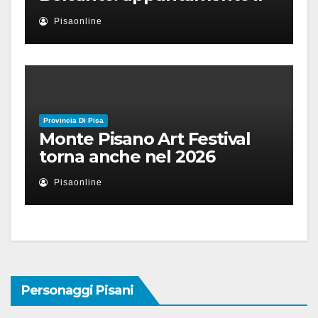
28 luglio a Palazzo Blu con
Pisaonline
Ruben Micieli
Provincia Di Pisa
Monte Pisano Art Festival
torna anche nel 2026
Pisaonline
Personaggi Pisani