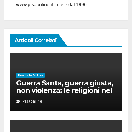
www.pisaonline.it in rete dal 1996.
Articoli Correlati
Provincia Di Pisa
Guerra Santa, guerra giusta,
non violenza: le religioni nel
nuovo disordine mondiale
Pisaonline