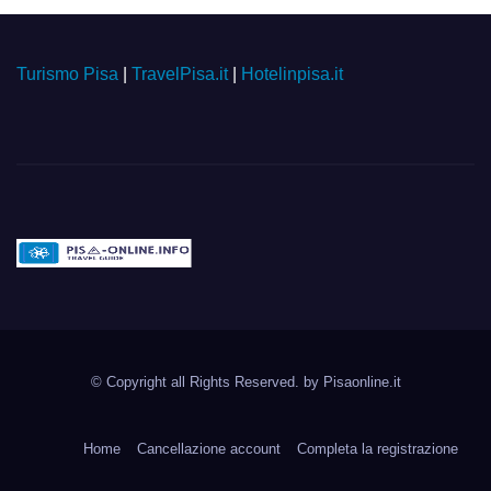
Turismo Pisa
|
TravelPisa.it
|
Hotelinpisa.it
Pisa-online.info
Community aperta su
© Copyright all Rights Reserved. by
Pisaonline.it
Pisa!
Home
Cancellazione account
Completa la registrazione