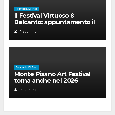
Provincia Di Pisa
Il Festival Virtuoso &
Belcanto: appuntamento il
28 luglio a Palazzo Blu con
Pisaonline
Ruben Micieli
Provincia Di Pisa
Monte Pisano Art Festival
torna anche nel 2026
Pisaonline