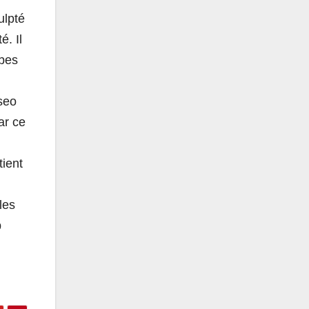
ulpté
é. Il
rbes
useo
ar ce
tient
les
p