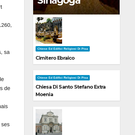
Sinagoga
t
1260,
Chiese Ed Edifici Religiosi Di Pisa
s, sa
Cimitero Ebraico
,
Chiese Ed Edifici Religiosi Di Pisa
le
Chiesa Di Santo Stefano Extra
ns de
Moenia
mais
i ses