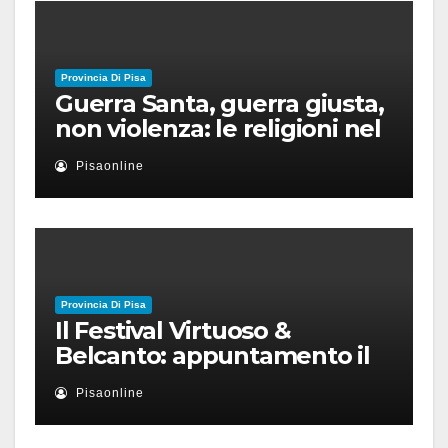
Provincia Di Pisa
Guerra Santa, guerra giusta,
non violenza: le religioni nel
nuovo disordine mondiale
Pisaonline
Provincia Di Pisa
Il Festival Virtuoso &
Belcanto: appuntamento il
28 luglio a Palazzo Blu con
Pisaonline
Ruben Micieli