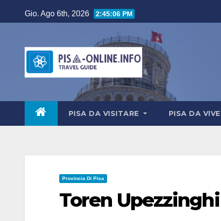
Salta
Gio. Ago 6th, 2026
2:45:07 PM
al
contenuto
PISA DA VISITARE
PISA DA VIV
Provincia Di Pisa
Toren Upezzinghi