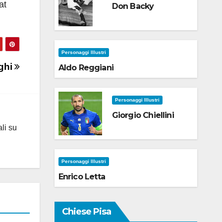
at
Don Backy
Personaggi Illustri
ghi
Aldo Reggiani
Personaggi Illustri
Giorgio Chiellini
ali su
Personaggi Illustri
Enrico Letta
Chiese Pisa