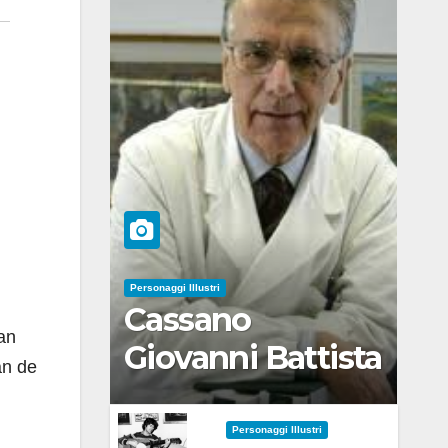
Personaggi Illustri
Cassano
an
Giovanni Battista
an de
Personaggi Illustri