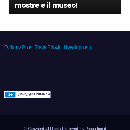
mostre e il museo!
Turismo Pisa
|
TravelPisa.it
|
Hotelinpisa.it
Pisa-online.info
Community aperta su
© Copyright all Rights Reserved. by
Pisaonline.it