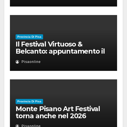
Provincia Di Pisa
Il Festival Virtuoso &
Belcanto: appuntamento il
28 luglio a Palazzo Blu con
Pisaonline
Ruben Micieli
Provincia Di Pisa
Monte Pisano Art Festival
torna anche nel 2026
Pisaonline