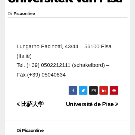
Di
Pisaonline
Lungarno Pacinotti, 43/44 – 56100 Pisa
(Italië)
Tel. (+39) 0502212111 (schakelbord) –
Fax (+39) 05040834
Navigazione
比萨大学
Université de Pise
articoli
Di
Pisaonline