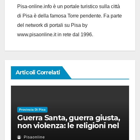
Pisa-online.info è un portale turistico sulla città
di Pisa è della famosa Torre pendente. Fa parte
del network di portali su Pisa by
www.pisaonline.it in rete dal 1996.
Articoli Correlati
Provincia Di Pisa
Guerra Santa, guerra giusta,
non violenza: le religioni nel
nuovo disordine mondiale
Pisaonline