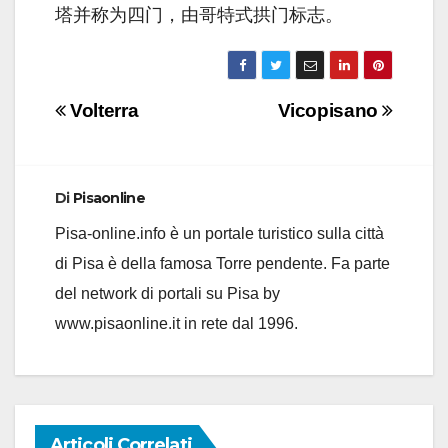
塔并称为四门，由哥特式拱门标志。
Navigazione
Volterra
Vicopisano
articoli
Di
Pisaonline
Pisa-online.info è un portale turistico sulla città
di Pisa è della famosa Torre pendente. Fa parte
del network di portali su Pisa by
www.pisaonline.it in rete dal 1996.
Articoli Correlati