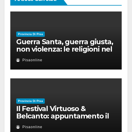
Provincia Di Pisa
Guerra Santa, guerra giusta,
non violenza: le religioni nel
nuovo disordine mondiale
Pisaonline
Provincia Di Pisa
Il Festival Virtuoso &
Belcanto: appuntamento il
28 luglio a Palazzo Blu con
Pisaonline
Ruben Micieli