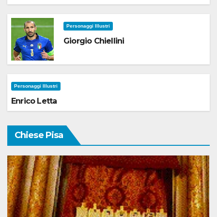
Personaggi Illustri
Giorgio Chiellini
Personaggi Illustri
Enrico Letta
Chiese Pisa