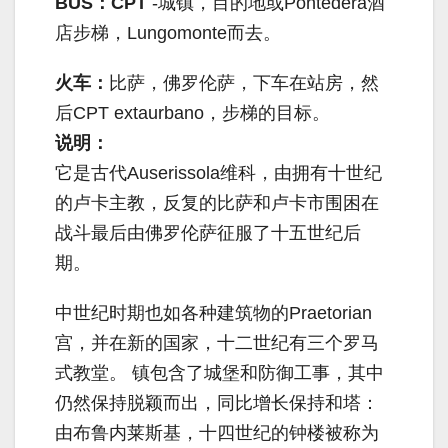
BUS：CPT
-城镇，目的地或Pontedera酒
店步梯，Lungomonte而去。
火车：
比萨，佛罗伦萨，下车在站房，然
后CPT extaurbano，步梯的目标。
说明：
它是古代Auserissola维科，由拥有十世纪
的卢卡主教，反复的比萨和卢卡市围困在
战斗最后由佛罗伦萨征服了十五世纪后
期。
中世纪时期也如各种建筑物的Praetorian
宫，并在新的国家，十二世纪有三个罗马
式教堂。 镇包含了城堡和防御工事，其中
仍然保持脱颖而出，同比增长保持和塔：
由布鲁内莱斯基，十四世纪的钟楼被称为