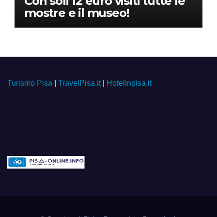
Con soli 12 euro visiti tutte le
mostre e il museo!
Turismo Pisa
|
TravelPisa.it
|
Hotelinpisa.it
Pisa-online.info
Community aperta su