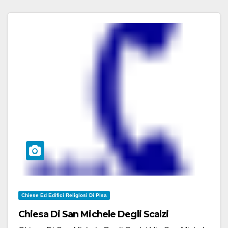
Chiese Ed Edifici Religiosi Di Pisa
Chiesa Di San Michele Degli Scalzi