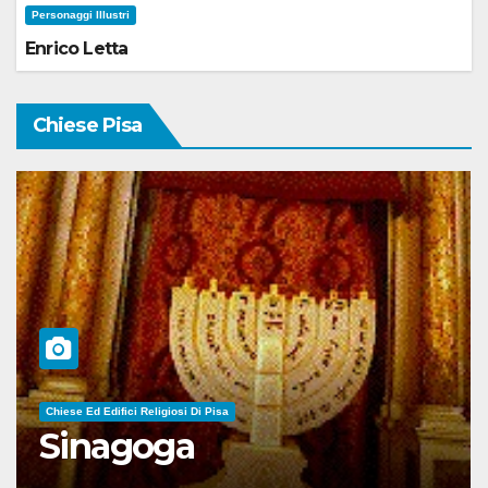
Personaggi Illustri
Enrico Letta
Chiese Pisa
Chiese Ed Edifici Religiosi Di Pisa
Sinagoga