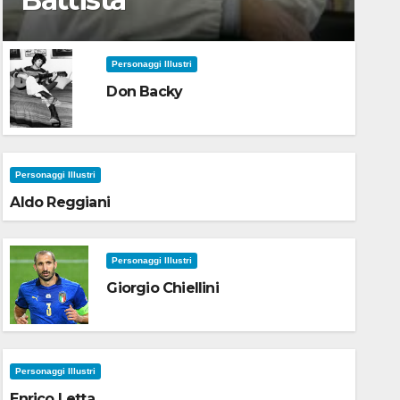
Personaggi Illustri
Don Backy
Personaggi Illustri
Aldo Reggiani
Personaggi Illustri
Giorgio Chiellini
Personaggi Illustri
Enrico Letta