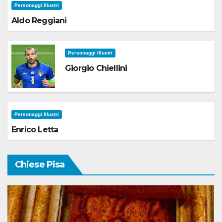
Personaggi Illustri
Aldo Reggiani
Personaggi Illustri
Giorgio Chiellini
Personaggi Illustri
Enrico Letta
Chiese Pisa