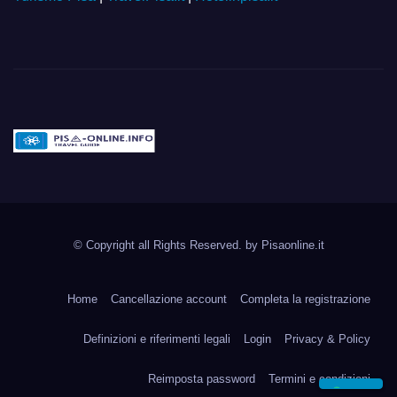
Pisa-online.info
Community aperta su
© Copyright all Rights Reserved. by
Pisaonline.it
Pisa!
Home
Cancellazione account
Completa la registrazione
Definizioni e riferimenti legali
Login
Privacy & Policy
Reimposta password
Termini e condizioni