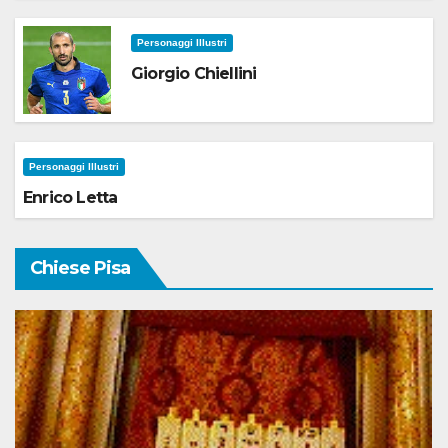
Personaggi Illustri
Giorgio Chiellini
Personaggi Illustri
Enrico Letta
Chiese Pisa