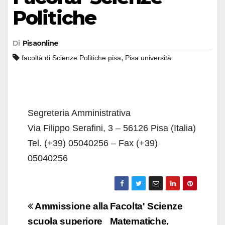
Politiche
Di
Pisaonline
,
facoltà di Scienze Politiche pisa
Pisa università
Segreteria Amministrativa
Via Filippo Serafini, 3 – 56126 Pisa (Italia)
Tel. (+39) 05040256 – Fax (+39)
05040256
Navigazione
Ammissione alla
Facolta' Scienze
articoli
scuola superiore
Matematiche,