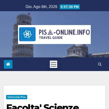
Salta
Gio. Ago 6th, 2026
5:57:40 PM
al
contenuto
Università Pisa
Facolta' Scienze