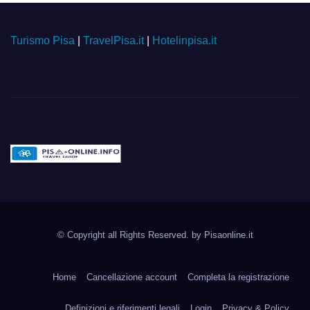
Turismo Pisa
|
TravelPisa.it
|
Hotelinpisa.it
Pisa-online.info
Community aperta su
© Copyright all Rights Reserved. by
Pisaonline.it
Pisa!
Home
Cancellazione account
Completa la registrazione
Definizioni e riferimenti legali
Login
Privacy & Policy