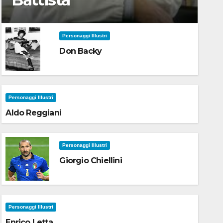
Personaggi Illustri
Don Backy
Personaggi Illustri
Aldo Reggiani
Personaggi Illustri
Giorgio Chiellini
Personaggi Illustri
Enrico Letta