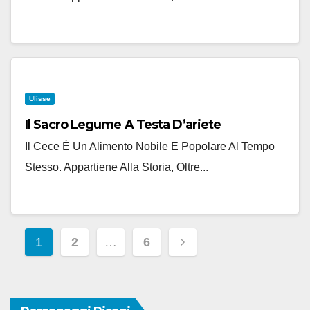
Ulisse
Il Sacro Legume A Testa D’ariete
Il Cece È Un Alimento Nobile E Popolare Al Tempo
Stesso. Appartiene Alla Storia, Oltre...
Paginazione
1
2
…
6
Degli
Articoli