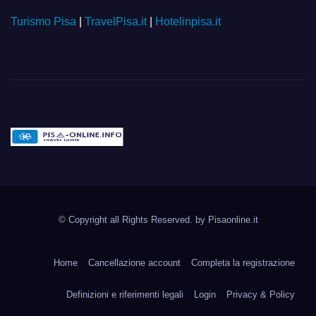
Turismo Pisa
|
TravelPisa.it
|
Hotelinpisa.it
Pisa-online.info
Community aperta su
© Copyright all Rights Reserved. by
Pisaonline.it
Pisa!
Home
Cancellazione account
Completa la registrazione
Definizioni e riferimenti legali
Login
Privacy & Policy