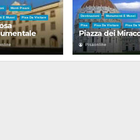
oni
Monti Pisani
Destinazioni
Monumenti E Musei
i E Musei
Pisa Da Visitare
osa
Pisa
Pisa Da Visitare
Pisa Da 
umentale
Piazza dei Miraco
online
Pisaonline