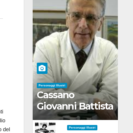
Personaggi Illustri
Cassano
Giovanni Battista
ti
lio
Personaggi Illustri
o del