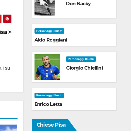
Don Backy
isa
Personaggi Illustri
Aldo Reggiani
Personaggi Illustri
Giorgio Chiellini
ali su
Personaggi Illustri
Enrico Letta
Chiese Pisa