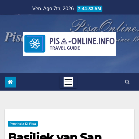
Salta
Ven. Ago 7th, 2026
7:44:34 AM
al
contenuto
Provincia Di Pisa
Basiliek van San