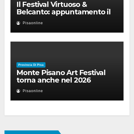
Il Festival Virtuoso &
Belcanto: appuntamento il
28 luglio a Palazzo Blu con
Pisaonline
Ruben Micieli
Provincia Di Pisa
Monte Pisano Art Festival
torna anche nel 2026
Pisaonline