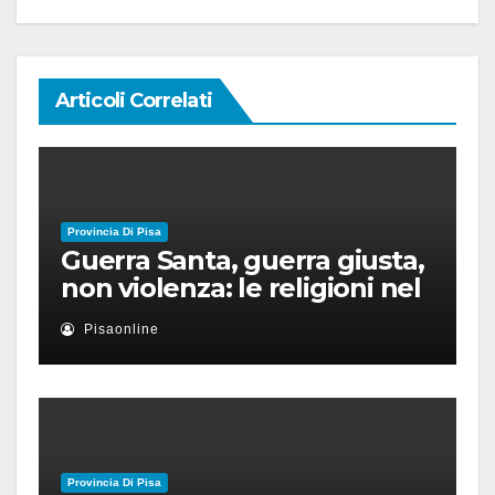
Articoli Correlati
Provincia Di Pisa
Guerra Santa, guerra giusta,
non violenza: le religioni nel
nuovo disordine mondiale
Pisaonline
Provincia Di Pisa