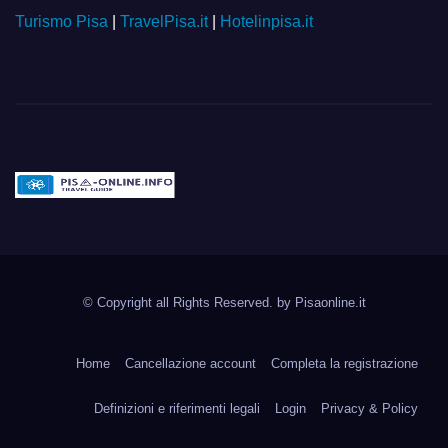
Turismo Pisa
|
TravelPisa.it
|
Hotelinpisa.it
Pisa-online.info
Community aperta su
© Copyright all Rights Reserved. by
Pisaonline.it
Pisa!
Home
Cancellazione account
Completa la registrazione
Definizioni e riferimenti legali
Login
Privacy & Policy