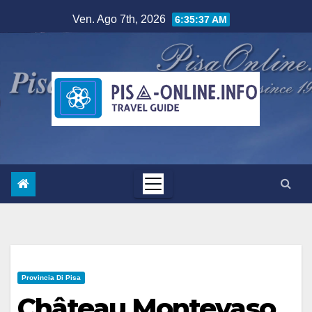
Salta
Ven. Ago 7th, 2026
6:35:38 AM
al
contenuto
Provincia Di Pisa
Château Montevaso