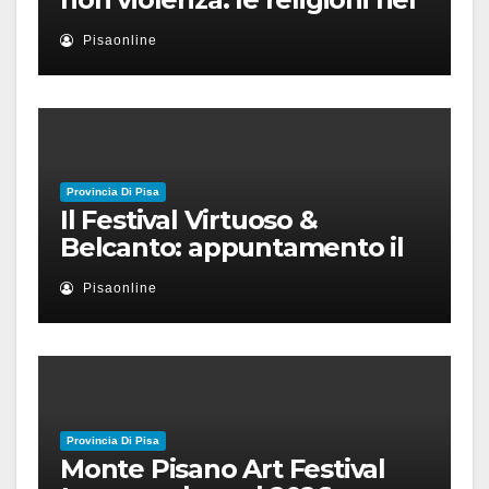
nuovo disordine mondiale
Pisaonline
Provincia Di Pisa
Il Festival Virtuoso &
Belcanto: appuntamento il
28 luglio a Palazzo Blu con
Pisaonline
Ruben Micieli
Provincia Di Pisa
Monte Pisano Art Festival