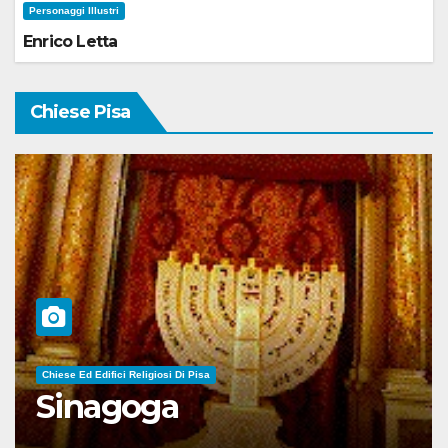
Personaggi Illustri
Enrico Letta
Chiese Pisa
Chiese Ed Edifici Religiosi Di Pisa
Sinagoga