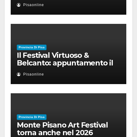
nuovo disordine mondiale
Pisaonline
Provincia Di Pisa
Il Festival Virtuoso &
Belcanto: appuntamento il
28 luglio a Palazzo Blu con
Pisaonline
Ruben Micieli
Provincia Di Pisa
Monte Pisano Art Festival
torna anche nel 2026