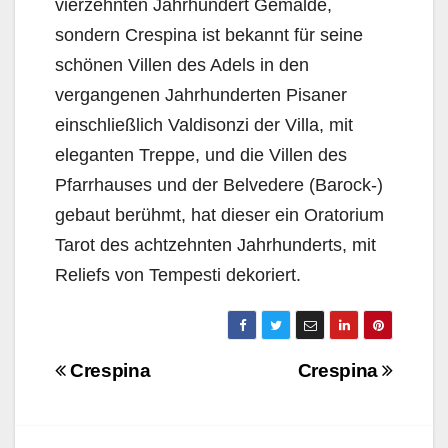
vierzehnten Jahrhundert Gemälde,
sondern Crespina ist bekannt für seine
schönen Villen des Adels in den
vergangenen Jahrhunderten Pisaner
einschließlich Valdisonzi der Villa, mit
eleganten Treppe, und die Villen des
Pfarrhauses und der Belvedere (Barock-)
gebaut berühmt, hat dieser ein Oratorium
Tarot des achtzehnten Jahrhunderts, mit
Reliefs von Tempesti dekoriert.
Navigazione
Crespina
Crespina
articoli