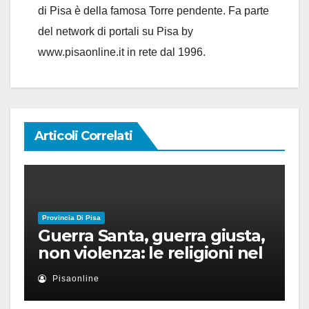
di Pisa è della famosa Torre pendente. Fa parte
del network di portali su Pisa by
www.pisaonline.it in rete dal 1996.
Articoli Correlati
Provincia Di Pisa
Guerra Santa, guerra giusta,
non violenza: le religioni nel
nuovo disordine mondiale
Pisaonline