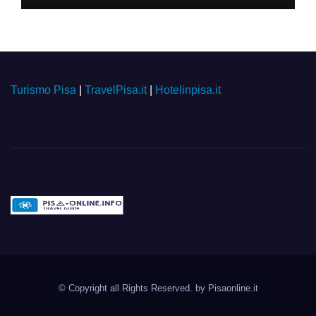
Turismo Pisa
|
TravelPisa.it
|
Hotelinpisa.it
Pisa-online.info
Community aperta su
© Copyright all Rights Reserved. by
Pisaonline.it
Pisa!