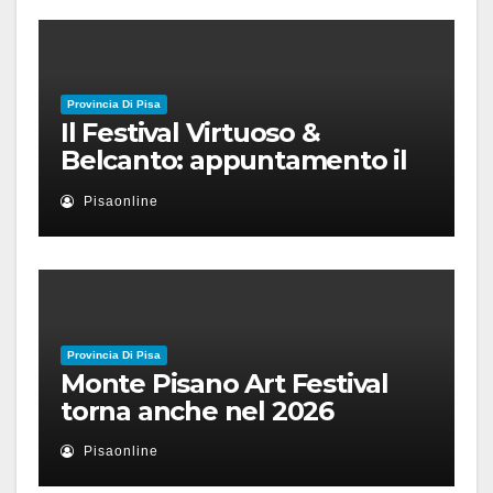
Provincia Di Pisa
Il Festival Virtuoso &
Belcanto: appuntamento il
28 luglio a Palazzo Blu con
Pisaonline
Ruben Micieli
Provincia Di Pisa
Monte Pisano Art Festival
torna anche nel 2026
Pisaonline