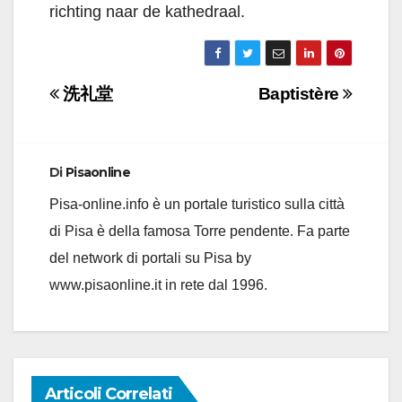
richting naar de kathedraal.
Navigazione
洗礼堂
Baptistère
articoli
Di
Pisaonline
Pisa-online.info è un portale turistico sulla città
di Pisa è della famosa Torre pendente. Fa parte
del network di portali su Pisa by
www.pisaonline.it in rete dal 1996.
Articoli Correlati