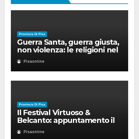
Provincia Di Pisa
Guerra Santa, guerra giusta,
non violenza: le religioni nel
nuovo disordine mondiale
Pisaonline
Provincia Di Pisa
Il Festival Virtuoso &
Belcanto: appuntamento il
28 luglio a Palazzo Blu con
Pisaonline
Ruben Micieli