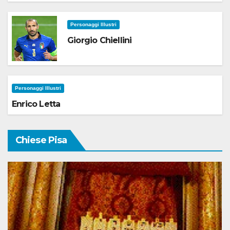
Personaggi Illustri
Giorgio Chiellini
Personaggi Illustri
Enrico Letta
Chiese Pisa